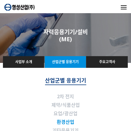
자력응용기기/설비
(ME)
사업부 소개
산업군별 응용기기
주요고객사
산업군별 응용기기
2차 전지
제약/식품산업
요업/광산업
환경산업
기타응용기기